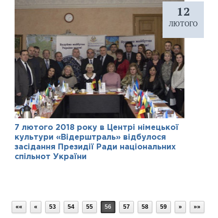
12
ЛЮТОГО
7 лютого 2018 року в Центрі німецької
культури «Відерштраль» відбулося
засідання Президії Ради національних
спільнот України
««
«
53
54
55
56
57
58
59
»
»»