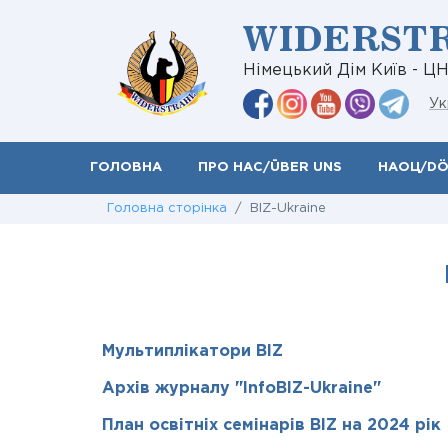
WIDERST
Німецький Дім Київ - Ц
Ук
ГОЛОВНА
ПРО НАС/ÜBER UNS
НАОЦ/D
Головна сторінка
/ BIZ-Ukraine
Мультиплікатори BIZ
Архів журналу "InfoBIZ-Ukraine"
План освітніх семінарів BIZ на 2024 рік