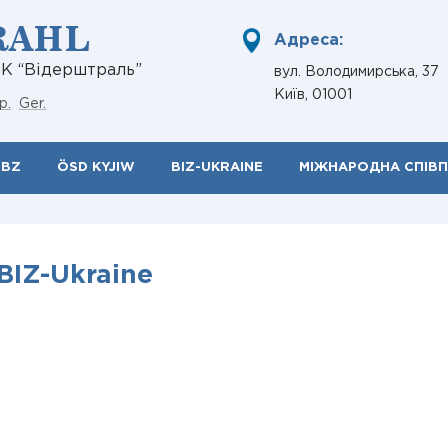
RAHL
Адреса:
НК “Відерштраль”
вул. Володимирська, 37
Київ, 01001
р.
Ger.
ÖBZ
ÖSD KYJIW
BIZ-UKRAINE
МІЖНАРОДНА СПІВ
BIZ-Ukraine