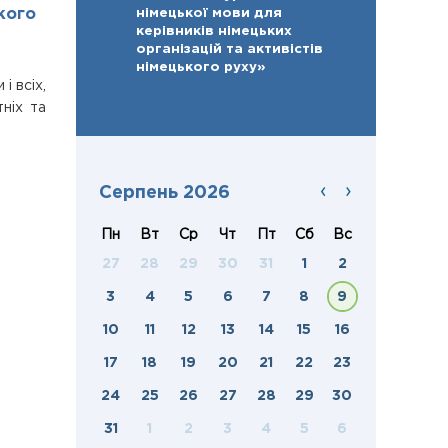
ького
німецької мови для
керівників німецьких
організацій та активістів
німецького руху»
і всіх,
ніх та
‹
›
Серпень 2026
Пн
Вт
Ср
Чт
Пт
Сб
Вс
27
28
29
30
31
1
2
3
4
5
6
7
8
9
10
11
12
13
14
15
16
17
18
19
20
21
22
23
24
25
26
27
28
29
30
31
1
2
3
4
5
6