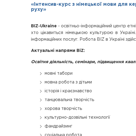
«Інтенсив-курс з німецької мови для ке
руху»
BIZ-Ukraine
- освітньо-інформаційний центр етніч
хто цікавиться німецькою культурою в Україні
інформаційних послуг. Робота BIZ в Україні зді
Актуальні напрями BіZ:
Освітня діяльність, семінари, підвищення квал
мовні табори
мовна робота з дітьми
історія і краєзнавство
танцювальна творчість
хорова творчість
культурно-дозвільні технології
фандрайзинг
соціальна робота