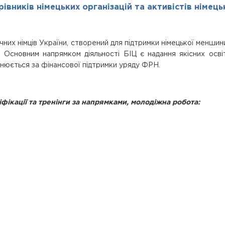
рівників німецьких організацій та активістів німец
них німців України, створений для підтримки німецької меншини 
. Основним напрямком діяльності БІЦ є надання якісних освіт
йснюється за фінансової підтримки уряду ФРН.
іфікації та тренінги за напрямками, молодіжна робота: