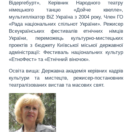
Відергебурт», Керівник Народного театру
німецького танцю «Дойче квелле»,
мультиплікатор ВiZ Україна з 2004 року, Член ГО
«Рада національних спільнот України». Режисер
Всеукраїнських фестивалів етнічних німців
України, переможець культурно-мистецьких
проектів з бюджету Київської міської державної
адміністрації: Фестиваль національних культур
«ЕтноФест» та «Етнічний віночок».
Освіта вища: Державна академія керівних кадрів
культури та мистецтв, режисер-постановник
театралізованих вистав та масових свят.