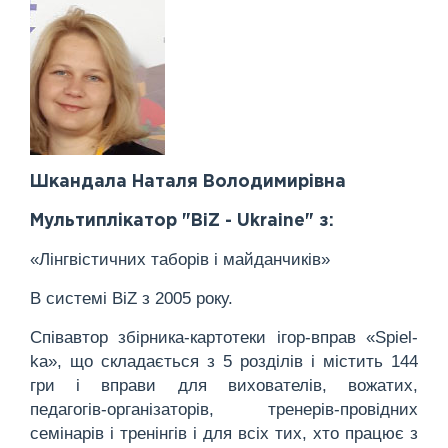
Шкандала Наталя Володимирівна
Мультиплікатор "BiZ - Ukraine" з:
«Лінгвістичних таборів і майданчиків»
В системі BiZ з 2005 року.
Співавтор збірника-картотеки ігор-вправ «Spiel-
ka», що складається з 5 розділів і містить 144
гри і вправи для вихователів, вожатих,
педагогів-організаторів, тренерів-провідних
семінарів і тренінгів і для всіх тих, хто працює з