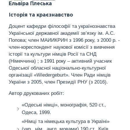
Ельвіра Плеська
Історія та краєзнавство
Доцент кафедри філософії та українознавства
Української державної академії зв’язку ім. А.С.
Попова; член МАИИКРИН з 1996 року, з 2000 р. -
член-кореспондент наукової комісії з вивчення
історії та культури німців Росії та СНД
(Німеччина) ; з 1991 року – активний учасник
Одеської обласної національно-культурної
організації «Wiedergeburt». Член Ради німців
України з 2005, член Президії РНУ (з 2016).
Автор друкованих робіт:
«Одеські німці», монографія, 520 ст.,
Одеса, 1999.
«Німці та німецька культура в Україні»
(укр., нім., англ. мовами) 190 ст., Київ,