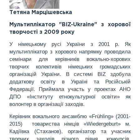
Тетяна Марцішевська
Мультиплікатор "BIZ-Ukraine" з хорової
творчості з 2009 року
У німецькому русі України з 2001 р. Як
мультиплікатор з хорового напрямку проводила
семінари для керівників вокально-хорових
творчих колективів німецьких громадських
організацій України. В системі BIZ здобула
додаткову освіту в Україні та Російській
Федерації. Приймала участь у проектах АНО
ДПО «Інституту етнокультурної освіти» як
волонтер в організації заходів.
Керівник вокального ансамблю «Frühling» (2001-
2015) товариства німців «Wiedergeburt» м.
Кадіївка (Стаханов), організатор та учасник
творчих заходів різного рівня, конкурсів,