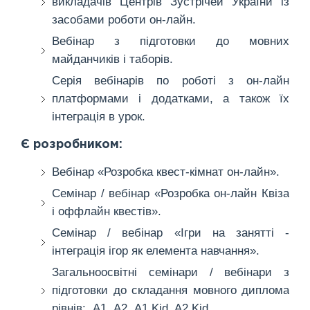
викладачів Центрів Зустрічей України із
засобами роботи он-лайн.
Вебінар з підготовки до мовних
майданчиків і таборів.
Серія вебінарів по роботі з он-лайн
платформами і додатками, а також їх
інтеграція в урок.
Є розробником:
Вебінар «Розробка квест-кімнат он-лайн».
Семінар / вебінар «Розробка он-лайн Квіза
і оффлайн квестів».
Семінар / вебінар «Ігри на занятті -
інтеграція ігор як елемента навчання».
Загальноосвітні семінари / вебінари з
підготовки до складання мовного диплома
рівнів: А1, А2, А1 Kid, A2 Kid.