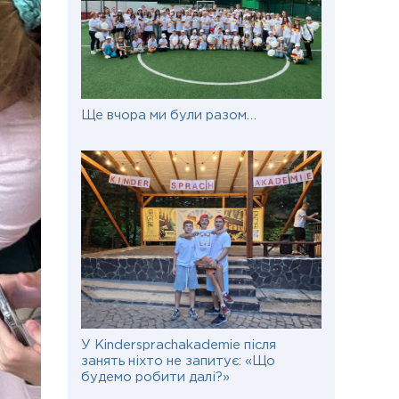
Ще вчора ми були разом…
У Kindersprachakademie після
занять ніхто не запитує: «Що
будемо робити далі?»