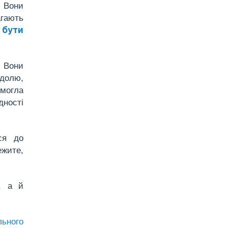
. Вони
агають
 бути
 Вони
 долю,
омогла
дності
ся до
ежите,
, а й
льного