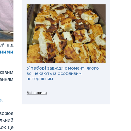
ей від
ьними
У таборі завжди є момент, якого
кавим
всі чекають із особливим
енням
нетерпінням
Всі новини
о.
творює
альний
ьох це