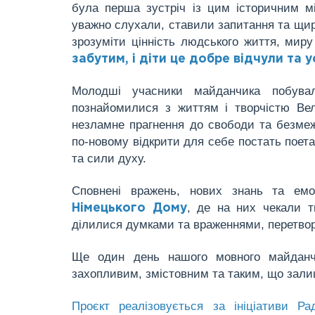
була перша зустріч із цим історичним мі
уважно слухали, ставили запитання та щир
зрозуміти цінність людського життя, миру
забутим, і діти це добре відчули та 
Молодші учасники майданчика побув
познайомилися з життям і творчістю Вел
незламне прагнення до свободи та безмеж
по-новому відкрити для себе постать поета
та сили духу.
Сповнені вражень, нових знань та емо
, де на них чекали т
Німецького Дому
ділилися думками та враженнями, перетворю
Ще один день нашого мовного майданч
захопливим, змістовним та таким, що зали
Проєкт реалізовується за ініціативи Р