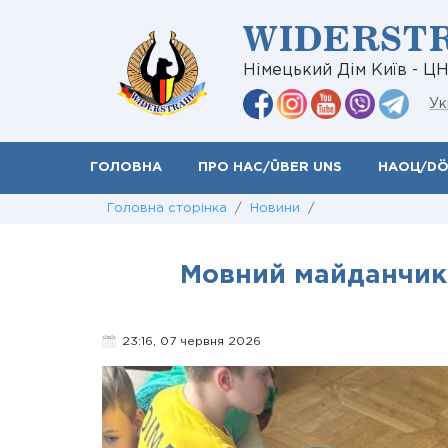
WIDERST
Німецький Дім Київ - Ц
Ук
ГОЛОВНА
ПРО НАС/ÜBER UNS
НАОЦ/D
Головна сторінка
/
Новини
/
Мовний майданчик 
23:16, 07 червня 2026