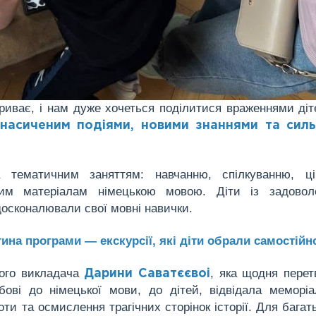
иває, і нам дуже хочеться поділитися враженнями діт
 насиченим подіями, новими знаннями та сил
тематичним заняттям: навчанню, спілкуванню, ці
ним матеріалам німецькою мовою. Діти із задовол
досконалювали свої мовні навички.
ина програми — екскурсії, які діти обрали самостійн
ного викладача
, яка щодня пере
Дарини Саватєєвоі
бові до німецької мови, до дітей, відвідала меморі
ти та осмислення трагічних сторінок історії. Для багат