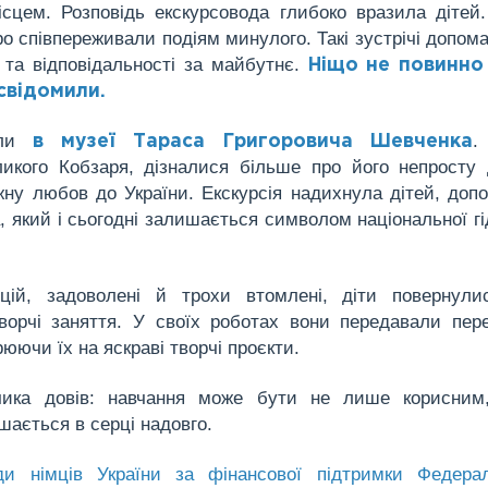
сцем. Розповідь екскурсовода глибоко вразила дітей
о співпереживали подіям минулого. Такі зустрічі допом
 та відповідальності за майбутнє.
Ніщо не повинно
усвідомили.
али
.
в музеї Тараса Григоровича Шевченка
икого Кобзаря, дізналися більше про його непросту
ну любов до України. Екскурсія надихнула дітей, доп
, який і сьогодні залишається символом національної гі
цій, задоволені й трохи втомлені, діти повернули
ворчі заняття. У своїх роботах вони передавали пер
ючи їх на яскраві творчі проєкти.
ика довів: навчання може бути не лише корисним
шається в серці надовго.
ади німців України за фінансової підтримки Федера