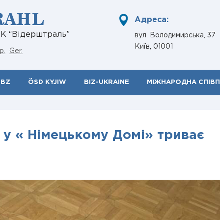
RAHL
Адреса:
НК “Відерштраль”
вул. Володимирська, 37
Київ, 01001
р.
Ger.
ÖBZ
ÖSD KYJIW
BIZ-UKRAINE
МІЖНАРОДНА СПІВ
у « Німецькому Домі» триває