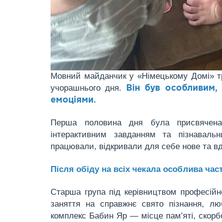
Мовний майданчик у «Німецькому Домі» тр
учорашнього дня.
Він був особливим,
емоціями.
Перша половина дня була присвячена 
інтерактивним завданням та пізнаваль
працювали, відкривали для себе нове та в
Після обіду на всіх чекала особлива част
Старша група під керівництвом професій
заняття на справжнє свято пізнання, лю
комплекс Бабин Яр — місце пам’яті, скорбо